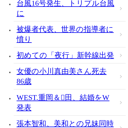
台風16号発生、トリプル台風
に
被爆者代表、世界の指導者に
憤り
初めての「夜行」新幹線出発
女優の小川真由美さん死去
86歳
WEST.重岡＆田、結婚をW
発表
張本智和、美和との兄妹同時