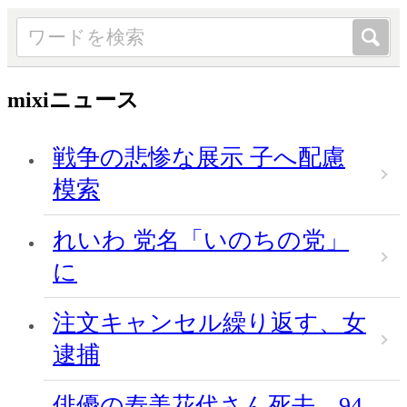
mixiニュース
戦争の悲惨な展示 子へ配慮
模索
れいわ 党名「いのちの党」
に
注文キャンセル繰り返す、女
逮捕
俳優の寿美花代さん死去、94