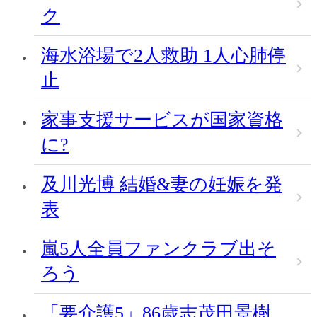
ク
海水浴場で2人救助 1人心肺停
止
家事支援サービスが国家資格
に?
及川光博 結婚&妻の妊娠を発
表
嵐5人全員ファンクラブ出そ
ろう
「要介護5」86歳志茂田景樹