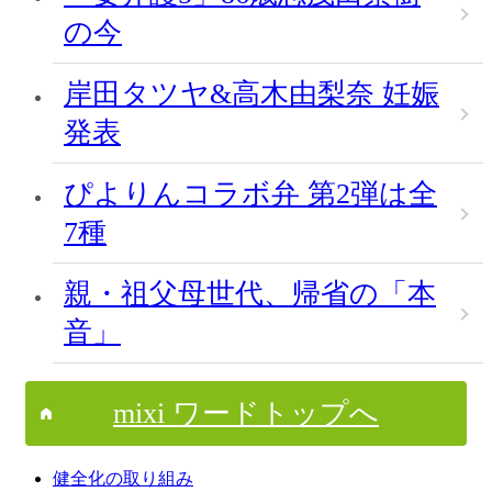
の今
岸田タツヤ&高木由梨奈 妊娠
発表
ぴよりんコラボ弁 第2弾は全
7種
親・祖父母世代、帰省の「本
音」
mixi ワードトップへ
健全化の取り組み