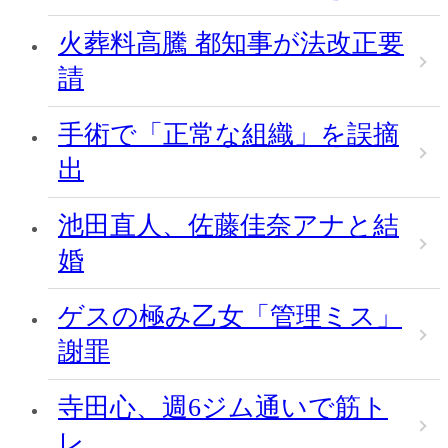
火葬料高騰 都知事が法改正要
請
手術で「正常な組織」を誤摘
出
池田直人、佐藤佳奈アナと結
婚
ゲスの極み乙女「管理ミス」
謝罪
寺田心、週6ジム通いで筋ト
レ