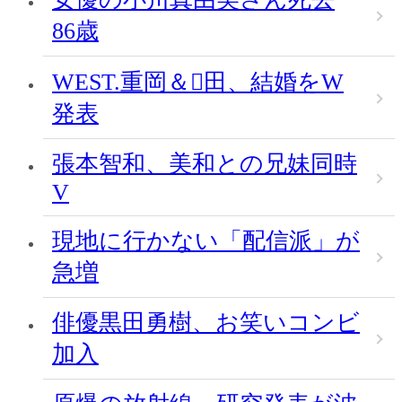
86歳
WEST.重岡＆田、結婚をW
発表
張本智和、美和との兄妹同時
V
現地に行かない「配信派」が
急増
俳優黒田勇樹、お笑いコンビ
加入