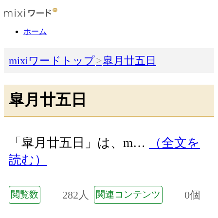
ホーム
mixiワードトップ
皐月廿五日
皐月廿五日
「皐月廿五日」は、m…
（全文を
読む）
282人
0個
閲覧数
関連コンテンツ