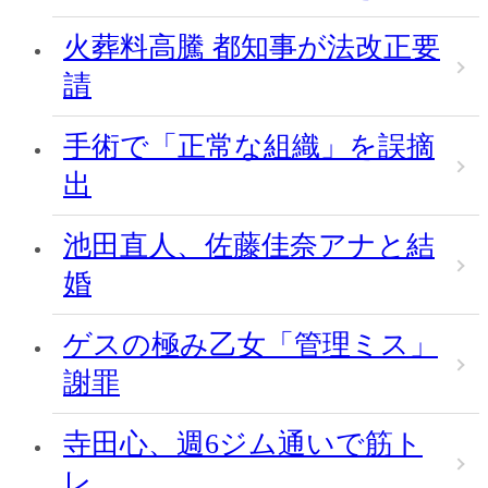
火葬料高騰 都知事が法改正要
請
手術で「正常な組織」を誤摘
出
池田直人、佐藤佳奈アナと結
婚
ゲスの極み乙女「管理ミス」
謝罪
寺田心、週6ジム通いで筋ト
レ