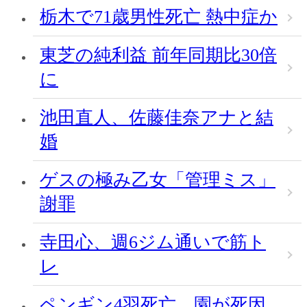
栃木で71歳男性死亡 熱中症か
東芝の純利益 前年同期比30倍
に
池田直人、佐藤佳奈アナと結
婚
ゲスの極み乙女「管理ミス」
謝罪
寺田心、週6ジム通いで筋ト
レ
ペンギン4羽死亡、園が死因