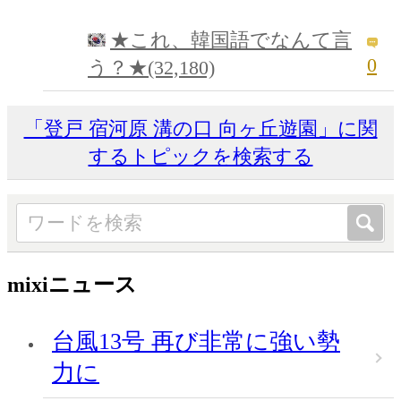
★これ、韓国語でなんて言
0
う？★(32,180)
「登戸 宿河原 溝の口 向ヶ丘遊園」に関
するトピックを検索する
mixiニュース
台風13号 再び非常に強い勢
力に