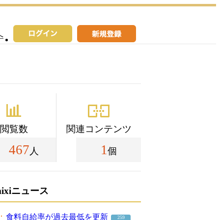
へ
閲覧数
関連コンテンツ
467
1
人
個
mixiニュース
食料自給率が過去最低を更新
259