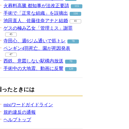
火葬料高騰 都知事が法改正要請
115
手術で「正常な組織」を誤摘出
116
池田直人、佐藤佳奈アナと結婚
41
ゲスの極み乙女「管理ミス」謝罪
45
寺田心、週6ジム通いで筋トレ
78
ペンギン4羽死亡、園が死因発表
47
西鉄、意図しない駅構内放送
70
手術中の大地震、動画に反響
129
困ったときには
mixiワードガイドライン
規約違反の通報
ヘルプトップ