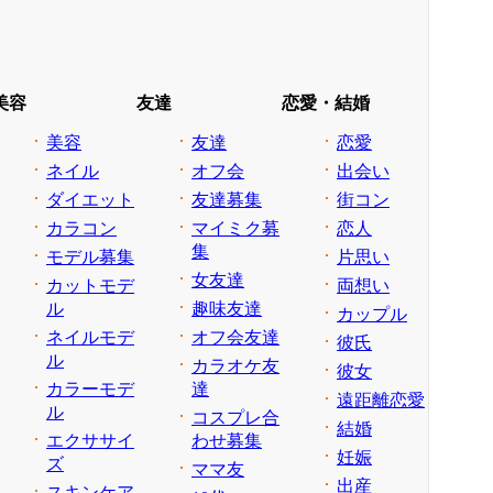
美容
友達
恋愛・結婚
美容
友達
恋愛
ネイル
オフ会
出会い
ダイエット
友達募集
街コン
カラコン
マイミク募
恋人
集
モデル募集
片思い
女友達
カットモデ
両想い
ル
趣味友達
カップル
ネイルモデ
オフ会友達
彼氏
ル
カラオケ友
彼女
カラーモデ
達
遠距離恋愛
ル
コスプレ合
結婚
エクササイ
わせ募集
妊娠
ズ
ママ友
出産
スキンケア