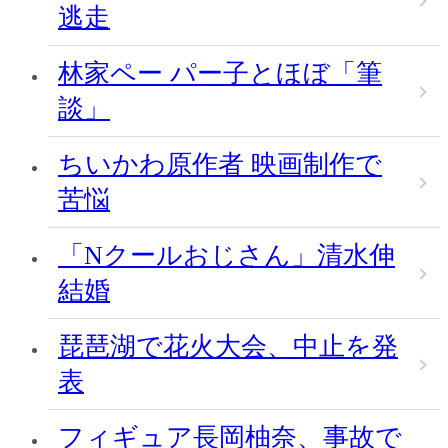
逃走
林家ペー パー子とほぼ「筆
談」
ちいかわ原作者 映画制作で
苦悩
「Nクールおじさん」清水伸
結婚
琵琶湖で花火大会、中止を発
表
フィギュア長岡柚奈、事故で