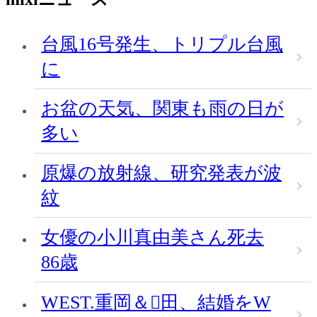
台風16号発生、トリプル台風
に
お盆の天気、関東も雨の日が
多い
原爆の放射線、研究発表が波
紋
女優の小川真由美さん死去
86歳
WEST.重岡＆田、結婚をW