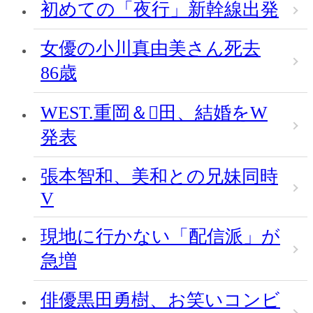
初めての「夜行」新幹線出発
女優の小川真由美さん死去
86歳
WEST.重岡＆田、結婚をW
発表
張本智和、美和との兄妹同時
V
現地に行かない「配信派」が
急増
俳優黒田勇樹、お笑いコンビ