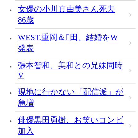
女優の小川真由美さん死去
86歳
WEST.重岡＆田、結婚をW
発表
張本智和、美和との兄妹同時
V
現地に行かない「配信派」が
急増
俳優黒田勇樹、お笑いコンビ
加入