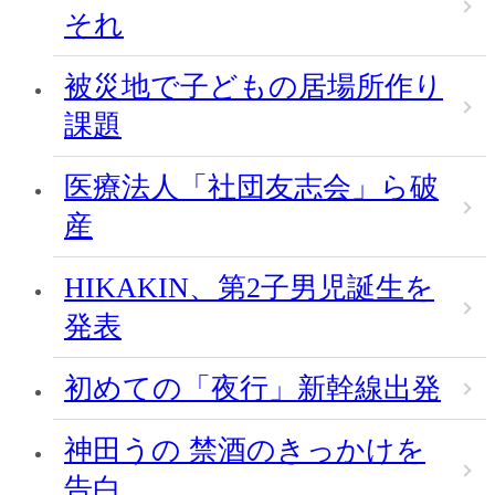
それ
被災地で子どもの居場所作り
課題
医療法人「社団友志会」ら破
産
HIKAKIN、第2子男児誕生を
発表
初めての「夜行」新幹線出発
神田うの 禁酒のきっかけを
告白