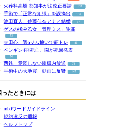
火葬料高騰 都知事が法改正要請
153
手術で「正常な組織」を誤摘出
133
池田直人、佐藤佳奈アナと結婚
57
ゲスの極み乙女「管理ミス」謝罪
52
寺田心、週6ジム通いで筋トレ
85
ペンギン4羽死亡、園が死因発表
50
西鉄、意図しない駅構内放送
78
手術中の大地震、動画に反響
142
困ったときには
mixiワードガイドライン
規約違反の通報
ヘルプトップ