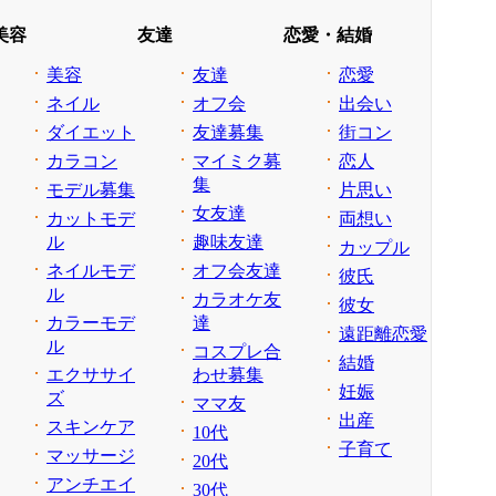
美容
友達
恋愛・結婚
美容
友達
恋愛
ネイル
オフ会
出会い
ダイエット
友達募集
街コン
カラコン
マイミク募
恋人
集
モデル募集
片思い
女友達
カットモデ
両想い
ル
趣味友達
カップル
ネイルモデ
オフ会友達
彼氏
ル
カラオケ友
彼女
カラーモデ
達
遠距離恋愛
ル
コスプレ合
結婚
エクササイ
わせ募集
妊娠
ズ
ママ友
出産
スキンケア
10代
子育て
マッサージ
20代
アンチエイ
30代