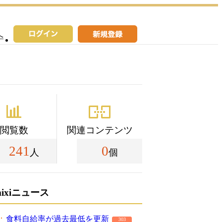
へ
閲覧数
関連コンテンツ
241
0
人
個
mixiニュース
食料自給率が過去最低を更新
303