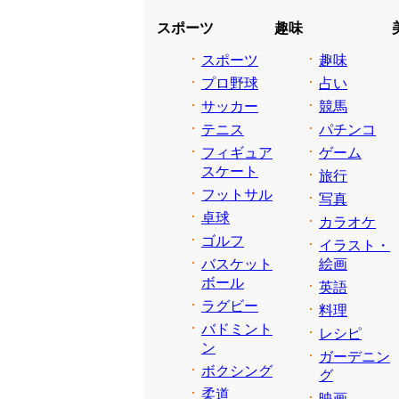
スポーツ
趣味
スポーツ
趣味
プロ野球
占い
サッカー
競馬
テニス
パチンコ
フィギュア
ゲーム
スケート
旅行
フットサル
写真
卓球
カラオケ
ゴルフ
イラスト・
バスケット
絵画
ボール
英語
ラグビー
料理
バドミント
レシピ
ン
ガーデニン
ボクシング
グ
柔道
映画