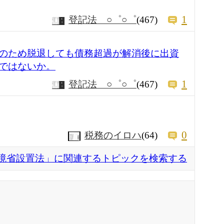
1
登記法 ○゜○゜
(467)
のため脱退しても債務超過が解消後に出資
ではないか。
1
登記法 ○゜○゜
(467)
0
税務のイロハ
(64)
境省設置法」に関連するトピックを検索する