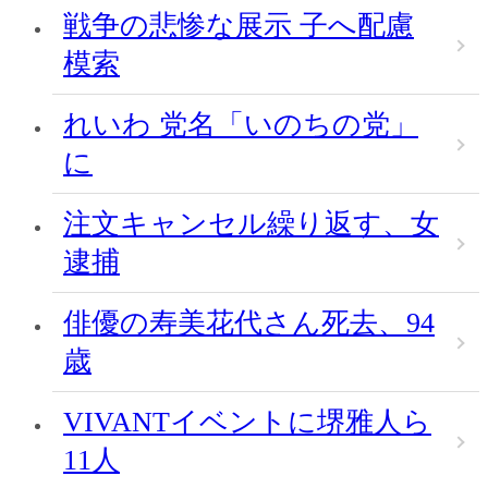
戦争の悲惨な展示 子へ配慮
模索
れいわ 党名「いのちの党」
に
注文キャンセル繰り返す、女
逮捕
俳優の寿美花代さん死去、94
歳
VIVANTイベントに堺雅人ら
11人