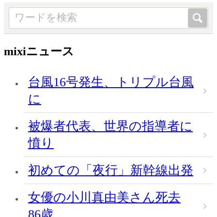
mixiニュース
台風16号発生、トリプル台風
に
被爆者代表、世界の指導者に
憤り
初めての「夜行」新幹線出発
女優の小川真由美さん死去
86歳