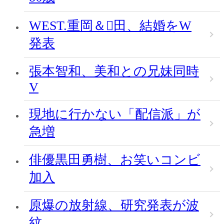
WEST.重岡＆田、結婚をW
発表
張本智和、美和との兄妹同時
V
現地に行かない「配信派」が
急増
俳優黒田勇樹、お笑いコンビ
加入
原爆の放射線、研究発表が波
紋