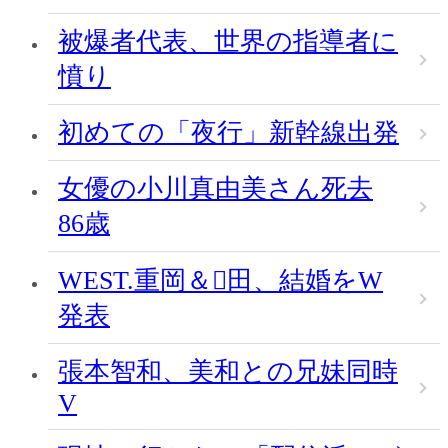
被爆者代表、世界の指導者に
憤り
初めての「夜行」新幹線出発
女優の小川真由美さん死去
86歳
WEST.重岡＆田、結婚をW
発表
張本智和、美和との兄妹同時
V