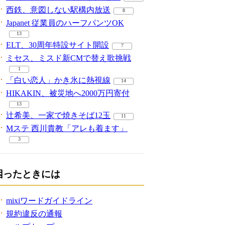
西鉄、意図しない駅構内放送
8
Japanet 従業員のハーフパンツOK
13
ELT、30周年特設サイト開設
7
ミセス、ミスド新CMで替え歌挑戦
1
「白い恋人」かき氷に熱視線
14
HIKAKIN、被災地へ2000万円寄付
13
辻希美、一家で焼きそば12玉
11
Mステ 西川貴教「アレも着ます」
3
困ったときには
mixiワードガイドライン
規約違反の通報