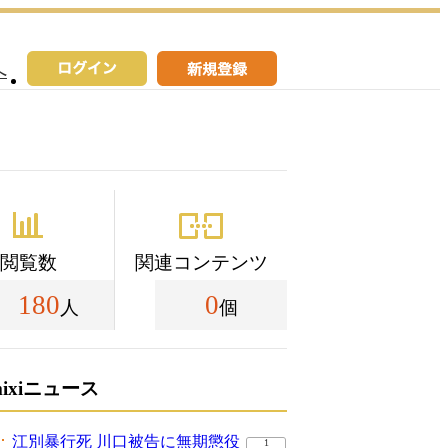
へ
閲覧数
関連コンテンツ
180
0
人
個
mixiニュース
江別暴行死 川口被告に無期懲役
1