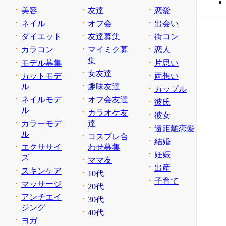
美容
友達
恋愛
ネイル
オフ会
出会い
ダイエット
友達募集
街コン
カラコン
マイミク募
恋人
集
モデル募集
片思い
女友達
カットモデ
両想い
ル
趣味友達
カップル
ネイルモデ
オフ会友達
彼氏
ル
カラオケ友
彼女
カラーモデ
達
遠距離恋愛
ル
コスプレ合
結婚
エクササイ
わせ募集
妊娠
ズ
ママ友
出産
スキンケア
10代
子育て
マッサージ
20代
アンチエイ
30代
ジング
40代
ヨガ