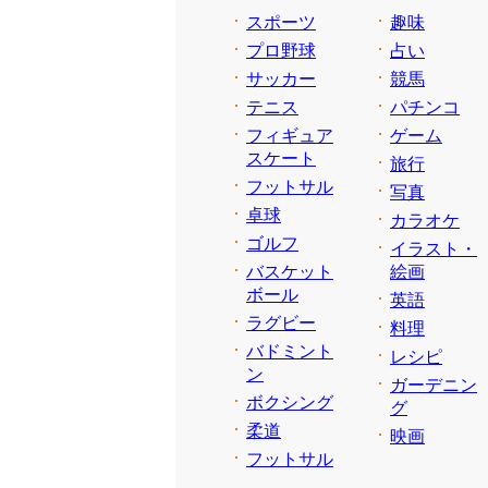
スポーツ
趣味
プロ野球
占い
サッカー
競馬
テニス
パチンコ
フィギュア
ゲーム
スケート
旅行
フットサル
写真
卓球
カラオケ
ゴルフ
イラスト・
バスケット
絵画
ボール
英語
ラグビー
料理
バドミント
レシピ
ン
ガーデニン
ボクシング
グ
柔道
映画
フットサル