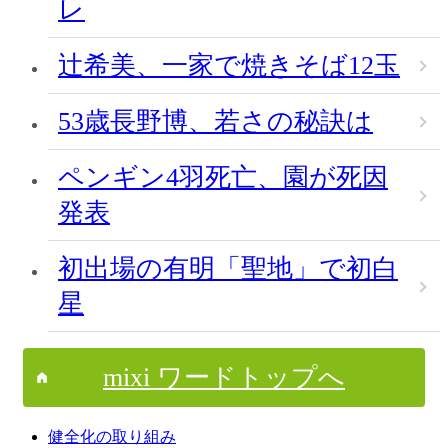
レ
辻希美、一家で焼きそば12玉
53歳長野博、若さの秘訣は
ペンギン4羽死亡、園が死因
発表
初出場の有明「聖地」で初白
星
mixi ワードトップへ
健全化の取り組み