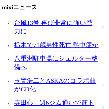
mixiニュース
台風13号 再び非常に強い勢
力に
栃木で71歳男性死亡 熱中症か
八重洲駐車場にシェルター整
備へ
玉置浩二とASKAのコラボ曲
がCD化
寺田心、週6ジム通いで筋ト