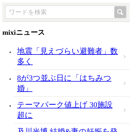
mixiニュース
地震「見えづらい避難者」数
多く
8が3つ並ぶ日に「はちみつ
婚」
テーマパーク値上げ 30施設
超に
及川光博 結婚&妻の妊娠を発