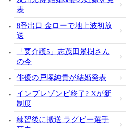
表
8番出口 金ローで地上波初放
送
「要介護5」志茂田景樹さん
の今
俳優の戸塚純貴が結婚発表
インプレゾンビ終了? Xが新
制度
練習後に搬送 ラグビー選手