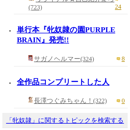
24
(723)
単行本『牝奴隷の園PURPLE
BRAIN』発売!!
8
サガノヘルマー(324)
全作品コンプリートした人
0
長澤つぐみちゃん！(322)
「牝奴隷」に関するトピックを検索する