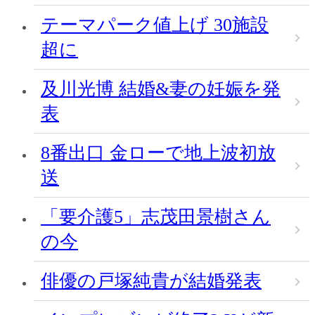
テーマパーク値上げ 30施設
超に
及川光博 結婚&妻の妊娠を発
表
8番出口 金ローで地上波初放
送
「要介護5」志茂田景樹さん
の今
俳優の戸塚純貴が結婚発表