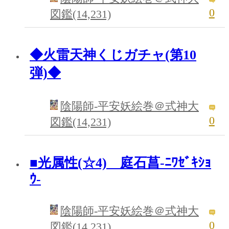
0
図鑑(14,231)
◆火雷天神くじガチャ(第10
弾)◆
陰陽師‐平安妖絵巻＠式神大
0
図鑑(14,231)
■光属性(☆4) 庭石菖-ﾆﾜｾﾞｷｼｮ
ｳ-
陰陽師‐平安妖絵巻＠式神大
0
図鑑(14,231)