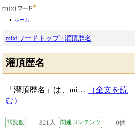
ホーム
mixiワードトップ
灌頂歴名
灌頂歴名
「灌頂歴名」は、mi…
（全文を読
む）
321人
0個
閲覧数
関連コンテンツ