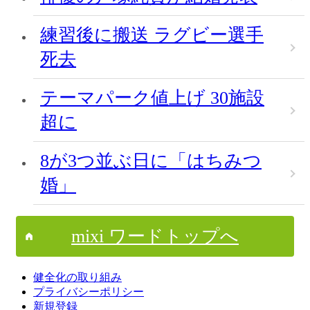
練習後に搬送 ラグビー選手
死去
テーマパーク値上げ 30施設
超に
8が3つ並ぶ日に「はちみつ
婚」
mixi ワードトップへ
健全化の取り組み
プライバシーポリシー
新規登録