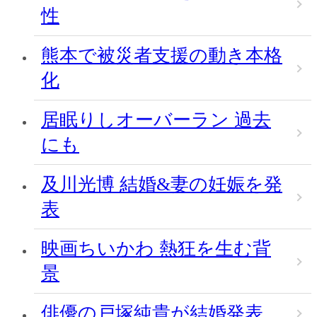
性
熊本で被災者支援の動き本格
化
居眠りしオーバーラン 過去
にも
及川光博 結婚&妻の妊娠を発
表
映画ちいかわ 熱狂を生む背
景
俳優の戸塚純貴が結婚発表