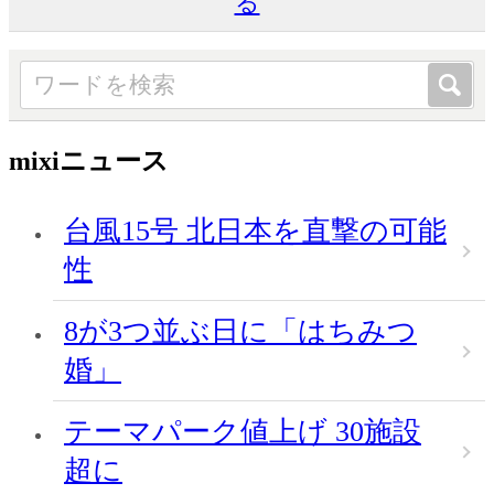
る
mixiニュース
台風15号 北日本を直撃の可能
性
8が3つ並ぶ日に「はちみつ
婚」
テーマパーク値上げ 30施設
超に