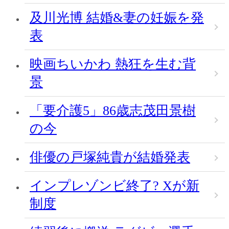
及川光博 結婚&妻の妊娠を発
表
映画ちいかわ 熱狂を生む背
景
「要介護5」86歳志茂田景樹
の今
俳優の戸塚純貴が結婚発表
インプレゾンビ終了? Xが新
制度