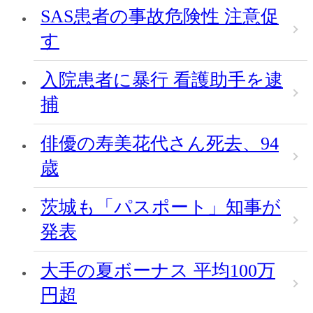
SAS患者の事故危険性 注意促
す
入院患者に暴行 看護助手を逮
捕
俳優の寿美花代さん死去、94
歳
茨城も「パスポート」知事が
発表
大手の夏ボーナス 平均100万
円超