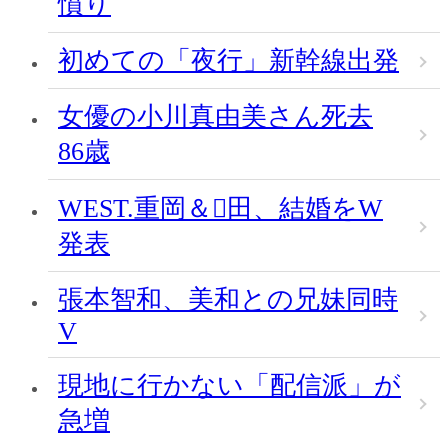
憤り
初めての「夜行」新幹線出発
女優の小川真由美さん死去
86歳
WEST.重岡＆田、結婚をW
発表
張本智和、美和との兄妹同時
V
現地に行かない「配信派」が
急増