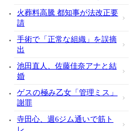
火葬料高騰 都知事が法改正要
請
手術で「正常な組織」を誤摘
出
池田直人、佐藤佳奈アナと結
婚
ゲスの極み乙女「管理ミス」
謝罪
寺田心、週6ジム通いで筋ト
レ