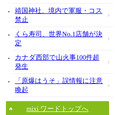
靖国神社、境内で軍服・コス
禁止
くら寿司、世界No.1店舗が決
定
カナダ西部で山火事100件超
発生
「原爆はうそ」誤情報に注意
喚起
mixi ワードトップへ