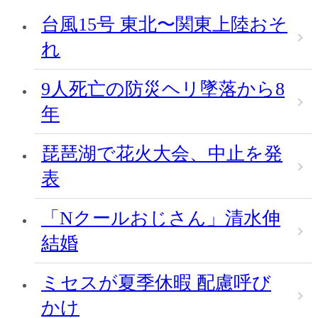
台風15号 東北〜関東上陸おそ
れ
9人死亡の防災ヘリ墜落から8
年
琵琶湖で花火大会、中止を発
表
「Nクールおじさん」清水伸
結婚
ミセスが夏季休暇 配慮呼び
かけ