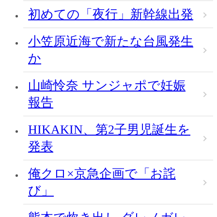
初めての「夜行」新幹線出発
小笠原近海で新たな台風発生
か
山崎怜奈 サンジャポで妊娠
報告
HIKAKIN、第2子男児誕生を
発表
俺クロ×京急企画で「お詫
び」