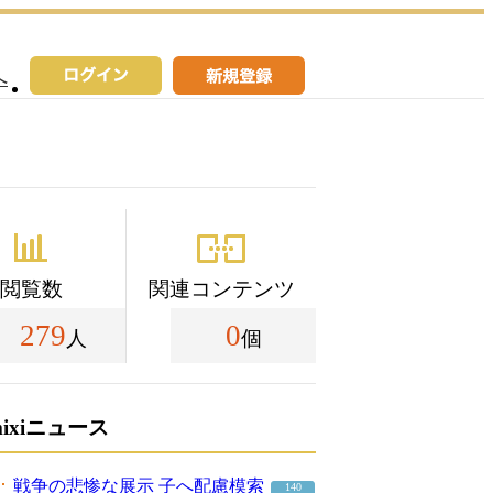
へ
閲覧数
関連コンテンツ
279
0
人
個
mixiニュース
戦争の悲惨な展示 子へ配慮模索
140