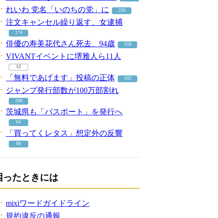
れいわ 党名「いのちの党」に
236
注文キャンセル繰り返す、女逮捕
174
俳優の寿美花代さん死去、94歳
158
VIVANTイベントに堺雅人ら11人
12
「無料であげます」投稿の正体
102
ジャンプ発行部数が100万部割れ
208
茨城県も「パスポート」を発行へ
84
「買ってくレタス」想定外の反響
88
困ったときには
mixiワードガイドライン
規約違反の通報