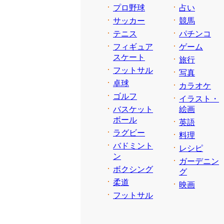
プロ野球
占い
サッカー
競馬
テニス
パチンコ
フィギュア
ゲーム
スケート
旅行
フットサル
写真
卓球
カラオケ
ゴルフ
イラスト・
バスケット
絵画
ボール
英語
ラグビー
料理
バドミント
レシピ
ン
ガーデニン
ボクシング
グ
柔道
映画
フットサル