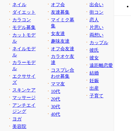
ネイル
オフ会
出会い
ダイエット
友達募集
街コン
カラコン
マイミク募
恋人
集
モデル募集
片思い
女友達
カットモデ
両想い
ル
趣味友達
カップル
ネイルモデ
オフ会友達
彼氏
ル
カラオケ友
彼女
カラーモデ
達
遠距離恋愛
ル
コスプレ合
結婚
エクササイ
わせ募集
妊娠
ズ
ママ友
出産
スキンケア
10代
子育て
マッサージ
20代
アンチエイ
30代
ジング
40代
ヨガ
美容院