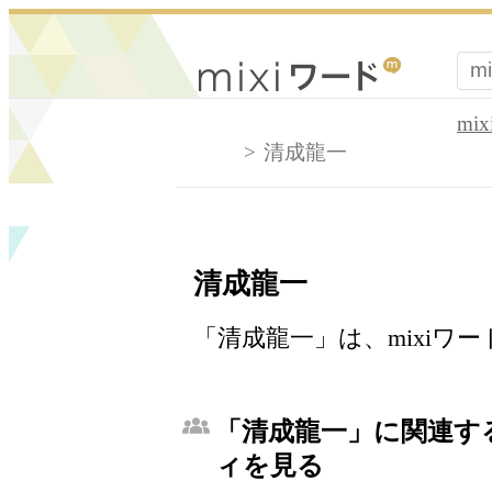
mi
清成龍一
清成龍一
「清成龍一」は、mixiワ
「清成龍一」に関連する
ィを見る