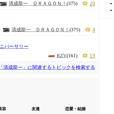
20
清成龍一 ＤＲＡＧＯＮ！
(375)
4
清成龍一 ＤＲＡＧＯＮ！
(375)
アニバーサリー
19
RZV
(161)
「清成龍一」に関連するトピックを検索する
美容
友達
恋愛・結婚