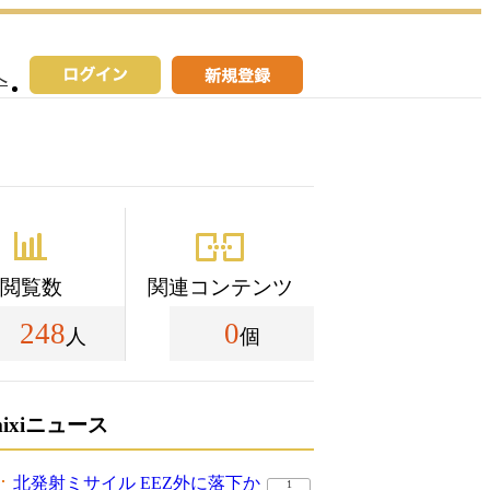
へ
閲覧数
関連コンテンツ
248
0
人
個
mixiニュース
北発射ミサイル EEZ外に落下か
1