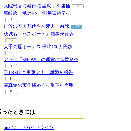
入院患者に暴行 看護助手を逮捕
9
新幹線、紙のEXご利用票終了へ
3
俳優の寿美花代さん死去、94歳
105
茨城も「パスポート」知事が発表
33
大手の夏ボーナス 平均100万円超
47
アプリ「SNOW」の運営に措置命令
5
元TBS山本里菜アナ、離婚を報告
14
写真集の著作権めぐり集英社声明
13
困ったときには
mixiワードガイドライン