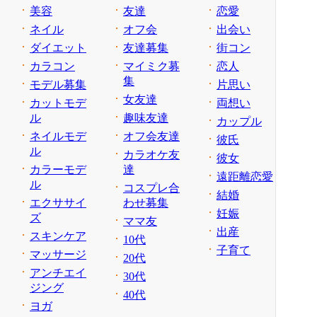
美容
友達
恋愛
ネイル
オフ会
出会い
ダイエット
友達募集
街コン
カラコン
マイミク募
恋人
集
モデル募集
片思い
女友達
カットモデ
両想い
ル
趣味友達
カップル
ネイルモデ
オフ会友達
彼氏
ル
カラオケ友
彼女
カラーモデ
達
遠距離恋愛
ル
コスプレ合
結婚
エクササイ
わせ募集
妊娠
ズ
ママ友
出産
スキンケア
10代
子育て
マッサージ
20代
アンチエイ
30代
ジング
40代
ヨガ