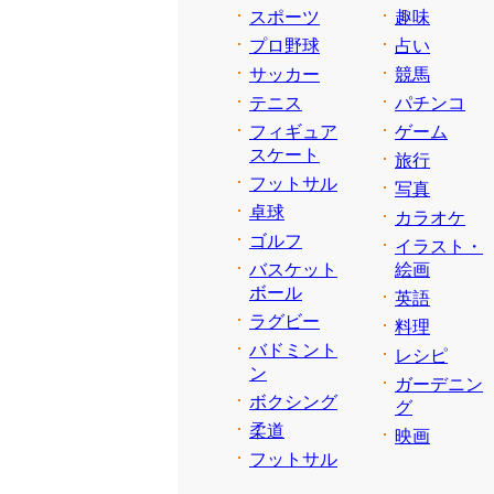
スポーツ
趣味
プロ野球
占い
サッカー
競馬
テニス
パチンコ
フィギュア
ゲーム
スケート
旅行
フットサル
写真
卓球
カラオケ
ゴルフ
イラスト・
バスケット
絵画
ボール
英語
ラグビー
料理
バドミント
レシピ
ン
ガーデニン
ボクシング
グ
柔道
映画
フットサル