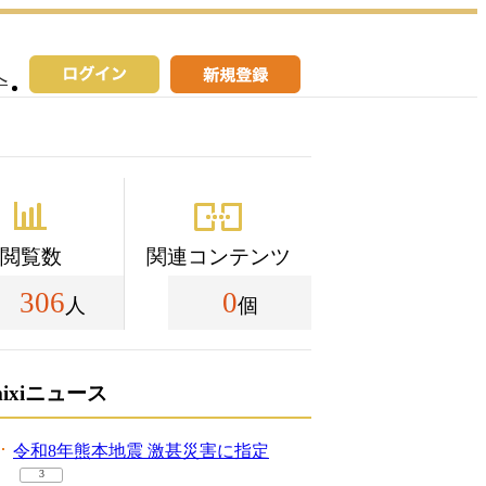
へ
閲覧数
関連コンテンツ
306
0
人
個
mixiニュース
令和8年熊本地震 激甚災害に指定
3