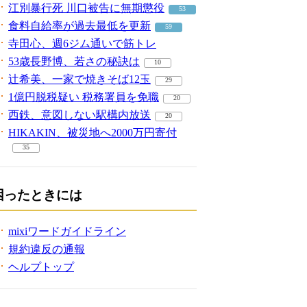
江別暴行死 川口被告に無期懲役
53
食料自給率が過去最低を更新
59
寺田心、週6ジム通いで筋トレ
53歳長野博、若さの秘訣は
10
辻希美、一家で焼きそば12玉
29
1億円脱税疑い 税務署員を免職
20
西鉄、意図しない駅構内放送
20
HIKAKIN、被災地へ2000万円寄付
35
困ったときには
mixiワードガイドライン
規約違反の通報
ヘルプトップ