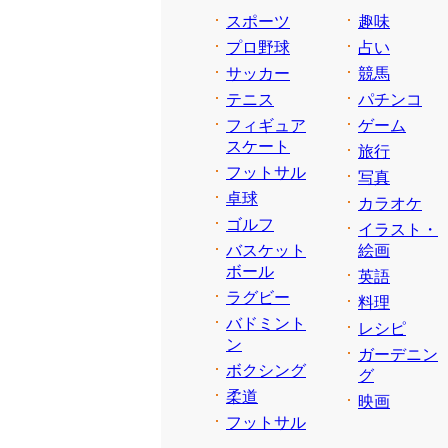
スポーツ
趣味
プロ野球
占い
サッカー
競馬
テニス
パチンコ
フィギュア
ゲーム
スケート
旅行
フットサル
写真
卓球
カラオケ
ゴルフ
イラスト・
バスケット
絵画
ボール
英語
ラグビー
料理
バドミント
レシピ
ン
ガーデニン
ボクシング
グ
柔道
映画
フットサル