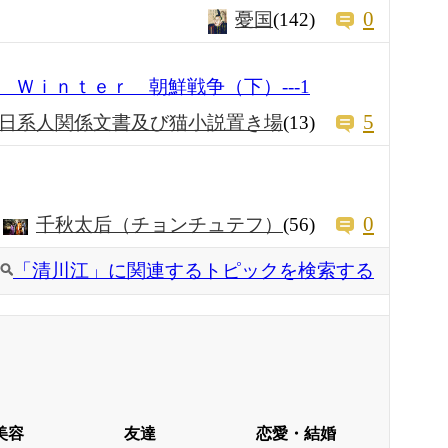
0
憂国
(142)
Ｗｉｎｔｅｒ 朝鮮戦争（下）---1
5
日系人関係文書及び猫小説置き場
(13)
0
千秋太后（チョンチュテフ）
(56)
「清川江」に関連するトピックを検索する
美容
友達
恋愛・結婚