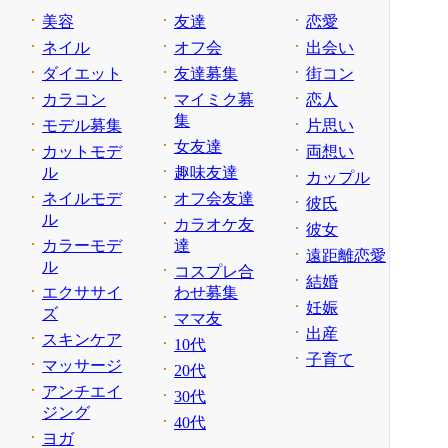
美容
友達
恋愛
ネイル
オフ会
出会い
ダイエット
友達募集
街コン
カラコン
マイミク募
恋人
集
モデル募集
片思い
女友達
カットモデ
両想い
ル
趣味友達
カップル
ネイルモデ
オフ会友達
彼氏
ル
カラオケ友
彼女
カラーモデ
達
遠距離恋愛
ル
コスプレ合
結婚
エクササイ
わせ募集
妊娠
ズ
ママ友
出産
スキンケア
10代
子育て
マッサージ
20代
アンチエイ
30代
ジング
40代
ヨガ