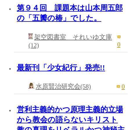
第９４回 課題本は山本周五郎
の「五瓣の椿」でした。
架空図書室 それいゆ文庫
0
(12)
最新刊「少女紀行」発売!!
0
水原賢治研究会(58)
営利主義的かつ原理主義的立場
から教会の語らないキリスト
教の真理をリベラルかつ神秘主