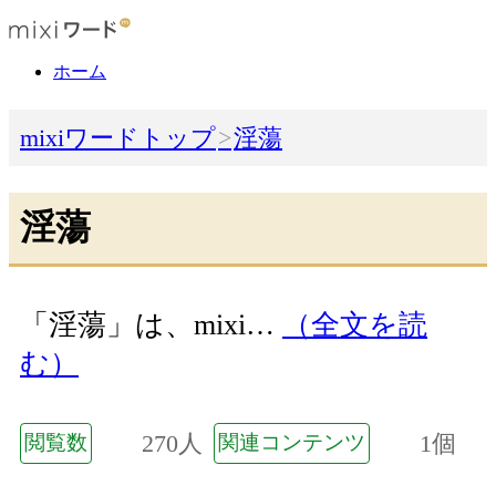
ホーム
mixiワードトップ
淫蕩
淫蕩
「淫蕩」は、mixi…
（全文を読
む）
270人
1個
閲覧数
関連コンテンツ