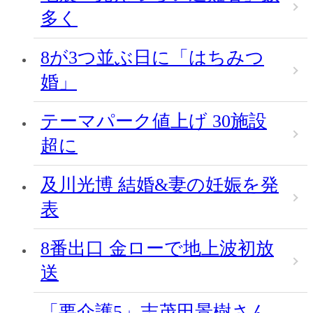
多く
8が3つ並ぶ日に「はちみつ
婚」
テーマパーク値上げ 30施設
超に
及川光博 結婚&妻の妊娠を発
表
8番出口 金ローで地上波初放
送
「要介護5」志茂田景樹さん