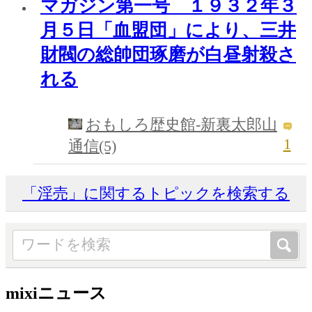
マガジン第一号 １９３２年３
月５日「血盟団」により、三井
財閥の総帥団琢磨が白昼射殺さ
れる
おもしろ歴史館-新裏太郎山
1
通信(5)
「淫売」に関するトピックを検索する
mixiニュース