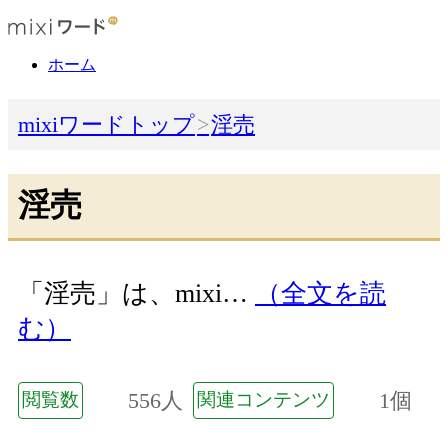
ホーム
mixiワードトップ
淫売
淫売
「淫売」は、mixi…
（全文を読
む）
556人
1個
閲覧数
関連コンテンツ