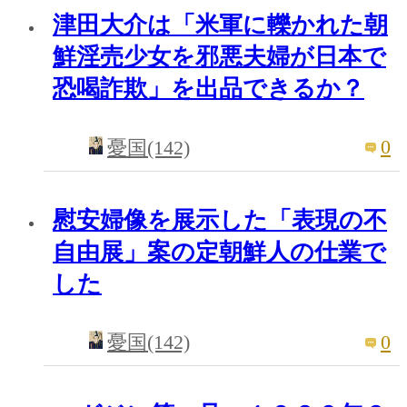
津田大介は「米軍に轢かれた朝
鮮淫売少女を邪悪夫婦が日本で
恐喝詐欺」を出品できるか？
0
憂国(142)
慰安婦像を展示した「表現の不
自由展」案の定朝鮮人の仕業で
した
0
憂国(142)