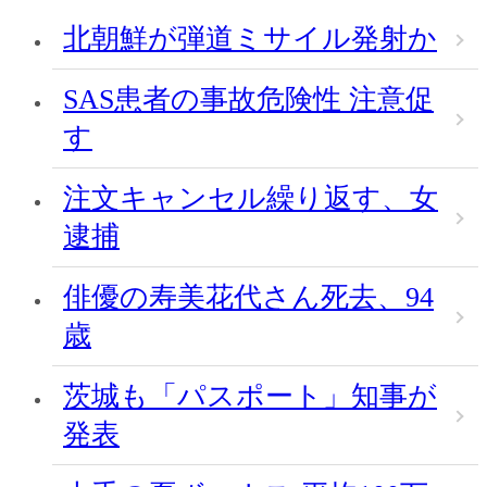
北朝鮮が弾道ミサイル発射か
SAS患者の事故危険性 注意促
す
注文キャンセル繰り返す、女
逮捕
俳優の寿美花代さん死去、94
歳
茨城も「パスポート」知事が
発表