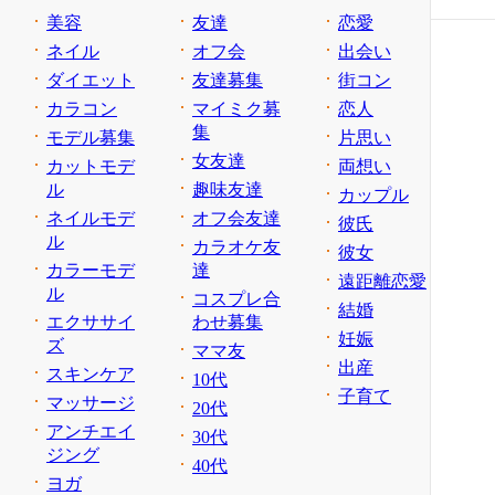
美容
友達
恋愛
ネイル
オフ会
出会い
ダイエット
友達募集
街コン
カラコン
マイミク募
恋人
集
モデル募集
片思い
女友達
カットモデ
両想い
ル
趣味友達
カップル
ネイルモデ
オフ会友達
彼氏
ル
カラオケ友
彼女
カラーモデ
達
遠距離恋愛
ル
コスプレ合
結婚
エクササイ
わせ募集
妊娠
ズ
ママ友
出産
スキンケア
10代
子育て
マッサージ
20代
アンチエイ
30代
ジング
40代
ヨガ