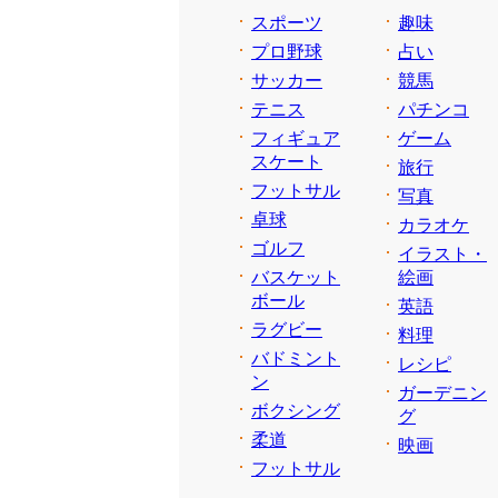
スポーツ
趣味
プロ野球
占い
サッカー
競馬
テニス
パチンコ
フィギュア
ゲーム
スケート
旅行
フットサル
写真
卓球
カラオケ
ゴルフ
イラスト・
バスケット
絵画
ボール
英語
ラグビー
料理
バドミント
レシピ
ン
ガーデニン
ボクシング
グ
柔道
映画
フットサル