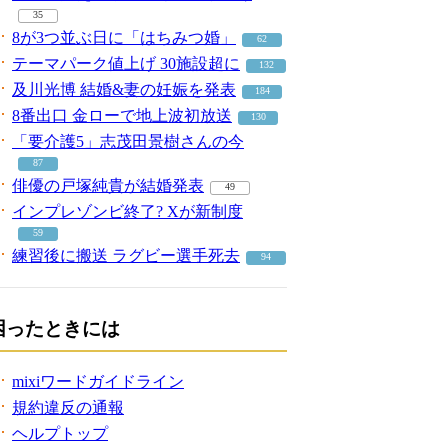
35
8が3つ並ぶ日に「はちみつ婚」
62
テーマパーク値上げ 30施設超に
132
及川光博 結婚&妻の妊娠を発表
184
8番出口 金ローで地上波初放送
130
「要介護5」志茂田景樹さんの今
87
俳優の戸塚純貴が結婚発表
49
インプレゾンビ終了? Xが新制度
59
練習後に搬送 ラグビー選手死去
94
困ったときには
mixiワードガイドライン
規約違反の通報
ヘルプトップ