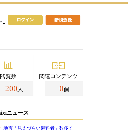
へ
閲覧数
関連コンテンツ
200
0
人
個
mixiニュース
地震「見えづらい避難者」数多く