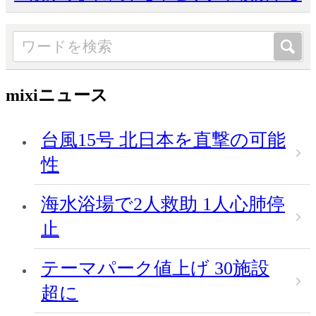
mixiニュース
台風15号 北日本を直撃の可能
性
海水浴場で2人救助 1人心肺停
止
テーマパーク値上げ 30施設
超に