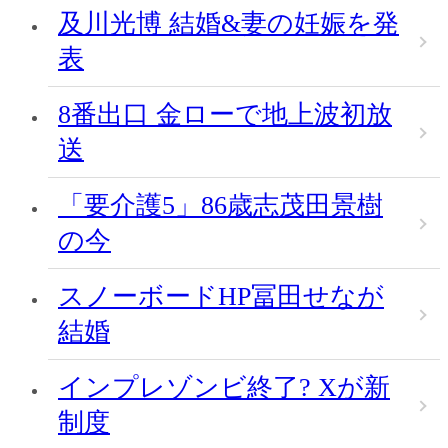
及川光博 結婚&妻の妊娠を発
表
8番出口 金ローで地上波初放
送
「要介護5」86歳志茂田景樹
の今
スノーボードHP冨田せなが
結婚
インプレゾンビ終了? Xが新
制度