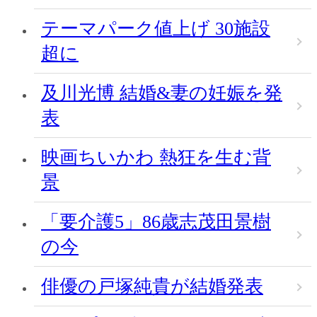
テーマパーク値上げ 30施設
超に
及川光博 結婚&妻の妊娠を発
表
映画ちいかわ 熱狂を生む背
景
「要介護5」86歳志茂田景樹
の今
俳優の戸塚純貴が結婚発表