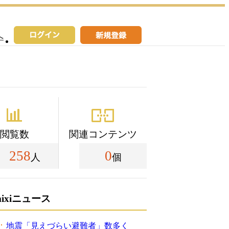
へ
閲覧数
関連コンテンツ
258
0
人
個
mixiニュース
地震「見えづらい避難者」数多く