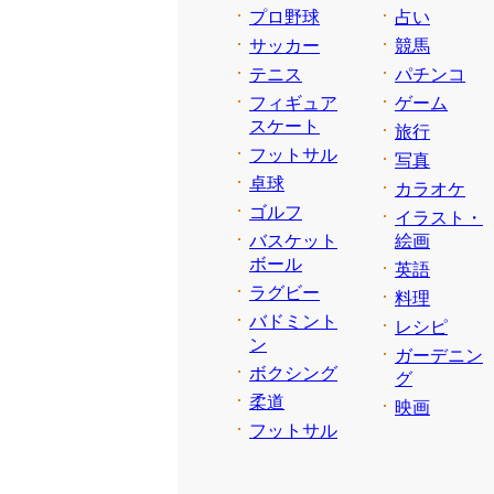
プロ野球
占い
サッカー
競馬
テニス
パチンコ
フィギュア
ゲーム
スケート
旅行
フットサル
写真
卓球
カラオケ
ゴルフ
イラスト・
バスケット
絵画
ボール
英語
ラグビー
料理
バドミント
レシピ
ン
ガーデニン
ボクシング
グ
柔道
映画
フットサル