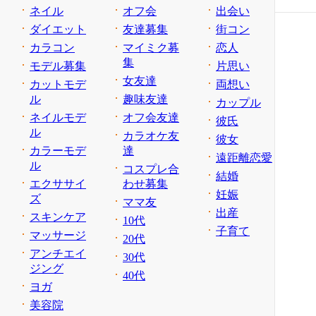
ネイル
オフ会
出会い
ダイエット
友達募集
街コン
カラコン
マイミク募
恋人
集
モデル募集
片思い
女友達
カットモデ
両想い
ル
趣味友達
カップル
ネイルモデ
オフ会友達
彼氏
ル
カラオケ友
彼女
カラーモデ
達
遠距離恋愛
ル
コスプレ合
結婚
エクササイ
わせ募集
妊娠
ズ
ママ友
出産
スキンケア
10代
子育て
マッサージ
20代
アンチエイ
30代
ジング
40代
ヨガ
美容院