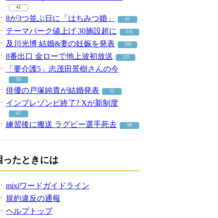
41
8が3つ並ぶ日に「はちみつ婚」
65
テーマパーク値上げ 30施設超に
141
及川光博 結婚&妻の妊娠を発表
189
8番出口 金ローで地上波初放送
133
「要介護5」志茂田景樹さんの今
93
俳優の戸塚純貴が結婚発表
52
インプレゾンビ終了? Xが新制度
67
練習後に搬送 ラグビー選手死去
98
困ったときには
mixiワードガイドライン
規約違反の通報
ヘルプトップ