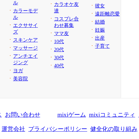
ル
カラオケ友
彼女
カラーモデ
達
遠距離恋愛
ル
コスプレ合
結婚
エクササイ
わせ募集
妊娠
ズ
ママ友
出産
スキンケア
10代
子育て
マッサージ
20代
アンチエイ
30代
ジング
40代
ヨガ
美容院
ス
お問い合わせ
mixiゲーム
mixiコミュニティ
運営会社
プライバシーポリシー
健全化の取り組み