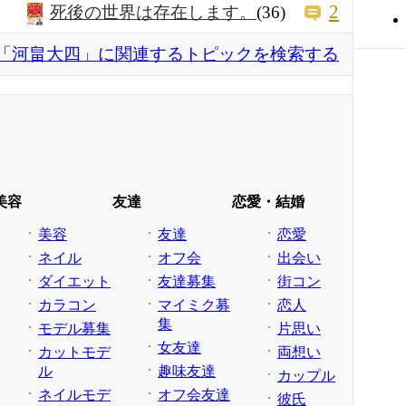
2
死後の世界は存在します。
(36)
「河畠大四」に関連するトピックを検索する
美容
友達
恋愛・結婚
美容
友達
恋愛
ネイル
オフ会
出会い
ダイエット
友達募集
街コン
カラコン
マイミク募
恋人
集
モデル募集
片思い
女友達
カットモデ
両想い
ル
趣味友達
カップル
ネイルモデ
オフ会友達
彼氏