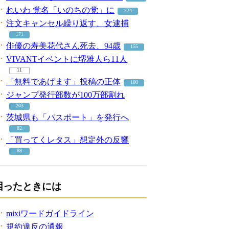
れいわ 党名「いのちの党」に
224
注文キャンセル繰り返す、女逮捕
171
俳優の寿美花代さん死去、94歳
155
VIVANTイベントに堺雅人ら11人
11
「無料であげます」投稿の正体
100
ジャンプ発行部数が100万部割れ
203
茨城県も「パスポート」を発行へ
82
「買ってくレタス」想定外の反響
88
困ったときには
mixiワードガイドライン
規約違反の通報