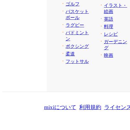
ゴルフ
イラスト・
バスケット
絵画
ボール
英語
ラグビー
料理
バドミント
レシピ
ン
ガーデニン
ボクシング
グ
柔道
映画
フットサル
mixiについて
利用規約
ライセン