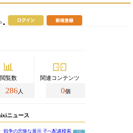
へ
閲覧数
関連コンテンツ
286
0
人
個
mixiニュース
戦争の悲惨な展示 子へ配慮模索
132