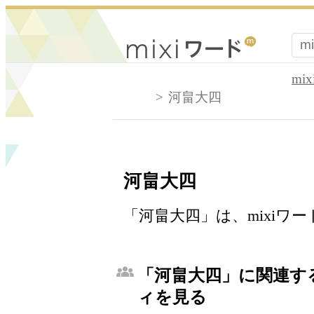
mi
河畠大四
河畠大四
「河畠大四」は、mixiワ
「河畠大四」に関連する
ィを見る