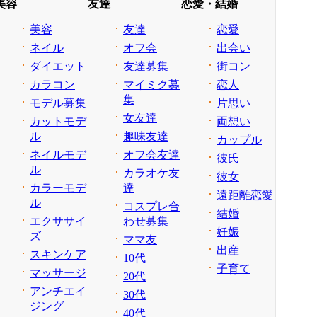
美容
友達
恋愛・結婚
美容
友達
恋愛
ネイル
オフ会
出会い
ダイエット
友達募集
街コン
カラコン
マイミク募
恋人
集
モデル募集
片思い
女友達
カットモデ
両想い
ル
趣味友達
カップル
ネイルモデ
オフ会友達
彼氏
ル
カラオケ友
彼女
カラーモデ
達
遠距離恋愛
ル
コスプレ合
結婚
エクササイ
わせ募集
妊娠
ズ
ママ友
出産
スキンケア
10代
子育て
マッサージ
20代
アンチエイ
30代
ジング
40代