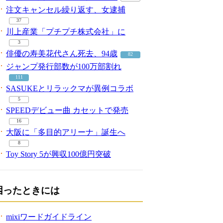
注文キャンセル繰り返す、女逮捕
37
川上産業「プチプチ株式会社」に
3
俳優の寿美花代さん死去、94歳
82
ジャンプ発行部数が100万部割れ
111
SASUKEとリラックマが異例コラボ
5
SPEEDデビュー曲 カセットで発売
16
大阪に「多目的アリーナ」誕生へ
8
Toy Story 5が興収100億円突破
困ったときには
mixiワードガイドライン