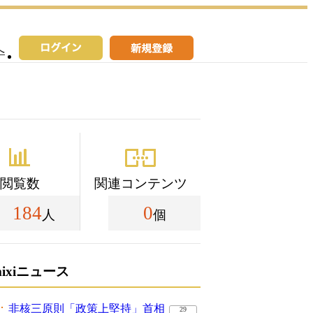
へ
閲覧数
関連コンテンツ
184
0
人
個
mixiニュース
非核三原則「政策上堅持」首相
29