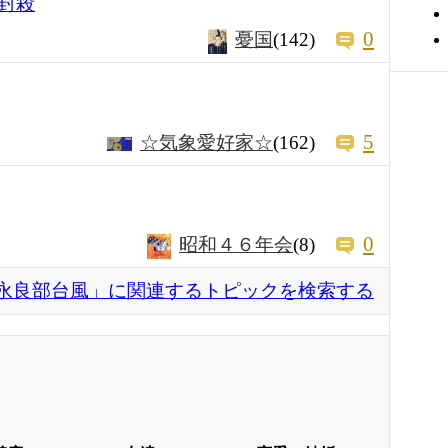
封殺
0
憂国
(142)
5
☆気象愛好家☆
(162)
0
昭和４６年会
(8)
永良部台風」に関連するトピックを検索する