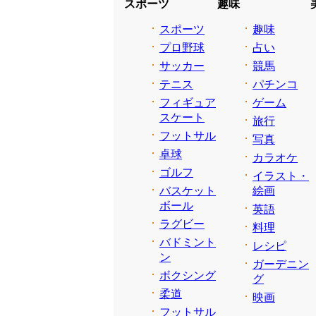
スポーツ
趣味
スポーツ
趣味
プロ野球
占い
サッカー
競馬
テニス
パチンコ
フィギュア
ゲーム
スケート
旅行
フットサル
写真
卓球
カラオケ
ゴルフ
イラスト・
バスケット
絵画
ボール
英語
ラグビー
料理
バドミント
レシピ
ン
ガーデニン
ボクシング
グ
柔道
映画
フットサル