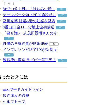
33
8が3つ並ぶ日に「はちみつ婚」
59
テーマパーク値上げ 30施設超に
129
及川光博 結婚&妻の妊娠を発表
181
8番出口 金ローで地上波初放送
129
「要介護5」志茂田景樹さんの今
85
俳優の戸塚純貴が結婚発表
48
インプレゾンビ終了? Xが新制度
59
練習後に搬送 ラグビー選手死去
94
困ったときには
mixiワードガイドライン
規約違反の通報
ヘルプトップ