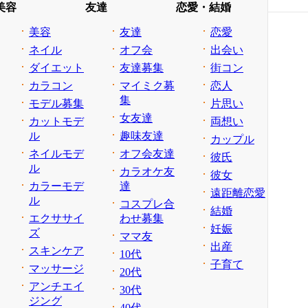
美容
友達
恋愛・結婚
美容
友達
恋愛
ネイル
オフ会
出会い
ダイエット
友達募集
街コン
カラコン
マイミク募
恋人
集
モデル募集
片思い
女友達
カットモデ
両想い
ル
趣味友達
カップル
ネイルモデ
オフ会友達
彼氏
ル
カラオケ友
彼女
カラーモデ
達
遠距離恋愛
ル
コスプレ合
結婚
エクササイ
わせ募集
妊娠
ズ
ママ友
出産
スキンケア
10代
子育て
マッサージ
20代
アンチエイ
30代
ジング
40代