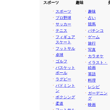
スポーツ
趣味
スポーツ
趣味
プロ野球
占い
サッカー
競馬
テニス
パチンコ
フィギュア
ゲーム
スケート
旅行
フットサル
写真
卓球
カラオケ
ゴルフ
イラスト・
バスケット
絵画
ボール
英語
ラグビー
料理
バドミント
レシピ
ン
ガーデニン
ボクシング
グ
柔道
映画
フットサル