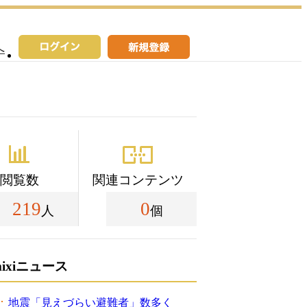
へ
閲覧数
関連コンテンツ
219
0
人
個
mixiニュース
地震「見えづらい避難者」数多く