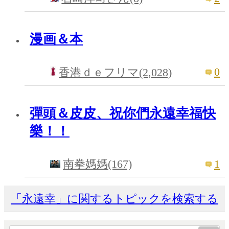
漫画＆本
0
香港ｄｅフリマ(2,028)
彈頭＆皮皮、祝你們永遠幸福快
樂！！
1
南拳媽媽(167)
「永遠幸」に関するトピックを検索する