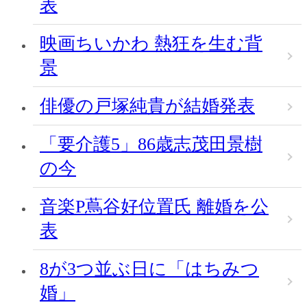
表
映画ちいかわ 熱狂を生む背
景
俳優の戸塚純貴が結婚発表
「要介護5」86歳志茂田景樹
の今
音楽P蔦谷好位置氏 離婚を公
表
8が3つ並ぶ日に「はちみつ
婚」