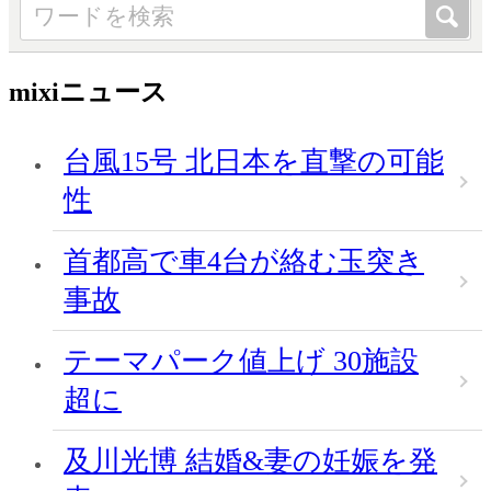
mixiニュース
台風15号 北日本を直撃の可能
性
首都高で車4台が絡む玉突き
事故
テーマパーク値上げ 30施設
超に
及川光博 結婚&妻の妊娠を発