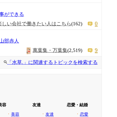
事ができる
0
楽しい会社で働きたい人はこちら
(162)
山部赤人
9
萬葉集・万葉集
(2,519)
「水草.」に関連するトピックを検索する
美容
友達
恋愛・結婚
美容
友達
恋愛