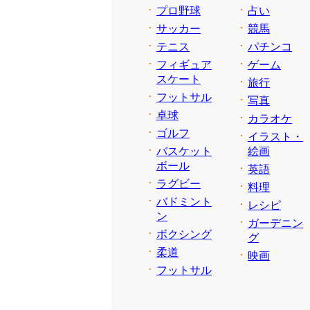
プロ野球
占い
サッカー
競馬
テニス
パチンコ
フィギュア
ゲーム
スケート
旅行
フットサル
写真
卓球
カラオケ
ゴルフ
イラスト・
バスケット
絵画
ボール
英語
ラグビー
料理
バドミント
レシピ
ン
ガーデニン
ボクシング
グ
柔道
映画
フットサル