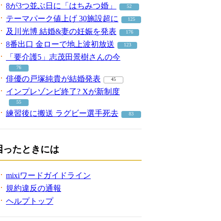
8が3つ並ぶ日に「はちみつ婚」
52
テーマパーク値上げ 30施設超に
125
及川光博 結婚&妻の妊娠を発表
176
8番出口 金ローで地上波初放送
123
「要介護5」志茂田景樹さんの今
76
俳優の戸塚純貴が結婚発表
45
インプレゾンビ終了? Xが新制度
55
練習後に搬送 ラグビー選手死去
83
困ったときには
mixiワードガイドライン
規約違反の通報
ヘルプトップ