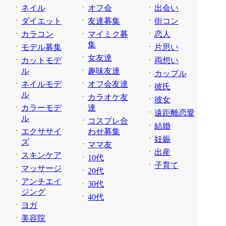
ネイル
オフ会
出会い
ダイエット
友達募集
街コン
カラコン
マイミク募
恋人
集
モデル募集
片思い
女友達
カットモデ
両想い
ル
趣味友達
カップル
ネイルモデ
オフ会友達
彼氏
ル
カラオケ友
彼女
カラーモデ
達
遠距離恋愛
ル
コスプレ合
結婚
エクササイ
わせ募集
妊娠
ズ
ママ友
出産
スキンケア
10代
子育て
マッサージ
20代
アンチエイ
30代
ジング
40代
ヨガ
美容院