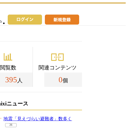
へ
閲覧数
関連コンテンツ
395
0
人
個
mixiニュース
地震「見えづらい避難者」数多く
26