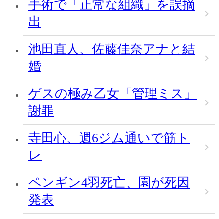
手術で「正常な組織」を誤摘
出
池田直人、佐藤佳奈アナと結
婚
ゲスの極み乙女「管理ミス」
謝罪
寺田心、週6ジム通いで筋ト
レ
ペンギン4羽死亡、園が死因
発表