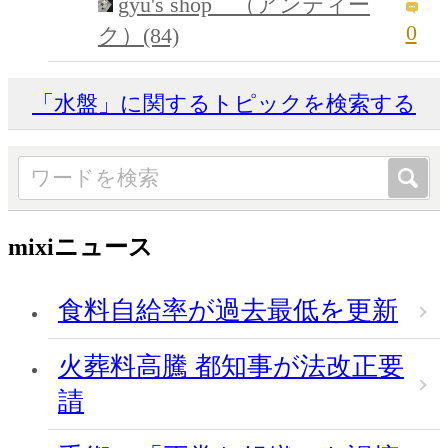
gyu's shop （アンティー
0
ク）(84)
「水盤」に関するトピックを検索する
mixiニュース
食料自給率が過去最低を更新
火葬料高騰 都知事が法改正要
請