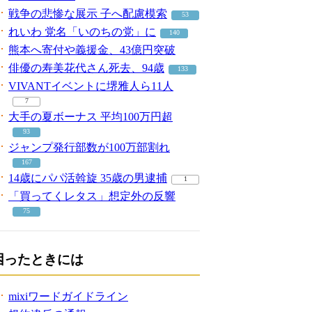
戦争の悲惨な展示 子へ配慮模索
53
れいわ 党名「いのちの党」に
140
熊本へ寄付や義援金、43億円突破
俳優の寿美花代さん死去、94歳
133
VIVANTイベントに堺雅人ら11人
7
大手の夏ボーナス 平均100万円超
93
ジャンプ発行部数が100万部割れ
167
14歳にパパ活斡旋 35歳の男逮捕
1
「買ってくレタス」想定外の反響
75
困ったときには
mixiワードガイドライン