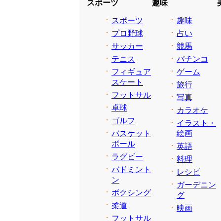
スポーツ
趣味
スポーツ
趣味
プロ野球
占い
サッカー
競馬
テニス
パチンコ
フィギュア
ゲーム
スケート
旅行
フットサル
写真
卓球
カラオケ
ゴルフ
イラスト・
バスケット
絵画
ボール
英語
ラグビー
料理
バドミント
レシピ
ン
ガーデニン
ボクシング
グ
柔道
映画
フットサル