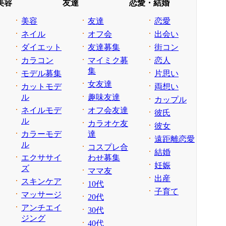
美容
友達
恋愛・結婚
美容
友達
恋愛
ネイル
オフ会
出会い
ダイエット
友達募集
街コン
カラコン
マイミク募
恋人
集
モデル募集
片思い
女友達
カットモデ
両想い
ル
趣味友達
カップル
ネイルモデ
オフ会友達
彼氏
ル
カラオケ友
彼女
カラーモデ
達
遠距離恋愛
ル
コスプレ合
結婚
エクササイ
わせ募集
妊娠
ズ
ママ友
出産
スキンケア
10代
子育て
マッサージ
20代
アンチエイ
30代
ジング
40代