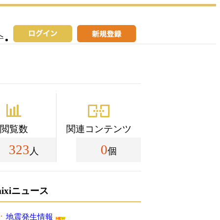
へ
閲覧数
関連コンテンツ
323
0
人
個
mixiニュース
地震発生情報