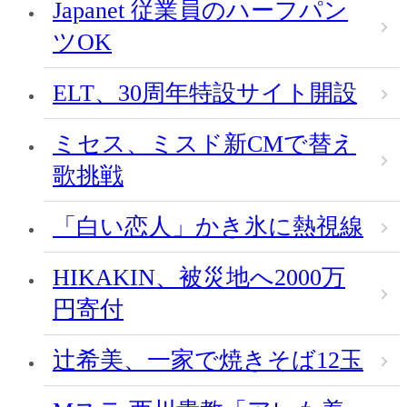
Japanet 従業員のハーフパン
ツOK
ELT、30周年特設サイト開設
ミセス、ミスド新CMで替え
歌挑戦
「白い恋人」かき氷に熱視線
HIKAKIN、被災地へ2000万
円寄付
辻希美、一家で焼きそば12玉