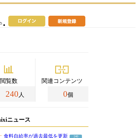
へ
閲覧数
関連コンテンツ
240
0
人
個
mixiニュース
食料自給率が過去最低を更新
240