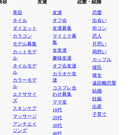
美容
友達
恋愛・結婚
美容
友達
恋愛
ネイル
オフ会
出会い
ダイエット
友達募集
街コン
カラコン
マイミク募
恋人
集
モデル募集
片思い
女友達
カットモデ
両想い
ル
趣味友達
カップル
ネイルモデ
オフ会友達
彼氏
ル
カラオケ友
彼女
カラーモデ
達
遠距離恋愛
ル
コスプレ合
結婚
エクササイ
わせ募集
妊娠
ズ
ママ友
出産
スキンケア
10代
子育て
マッサージ
20代
アンチエイ
30代
ジング
40代