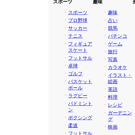
スポーツ
趣味
スポーツ
趣味
プロ野球
占い
サッカー
競馬
テニス
パチンコ
フィギュア
ゲーム
スケート
旅行
フットサル
写真
卓球
カラオケ
ゴルフ
イラスト・
バスケット
絵画
ボール
英語
ラグビー
料理
バドミント
レシピ
ン
ガーデニン
ボクシング
グ
柔道
映画
フットサル