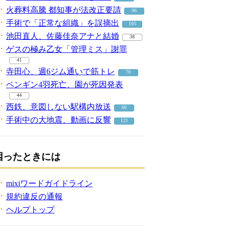
火葬料高騰 都知事が法改正要請
96
手術で「正常な組織」を誤摘出
105
池田直人、佐藤佳奈アナと結婚
38
ゲスの極み乙女「管理ミス」謝罪
41
寺田心、週6ジム通いで筋トレ
70
ペンギン4羽死亡、園が死因発表
44
西鉄、意図しない駅構内放送
66
手術中の大地震、動画に反響
121
困ったときには
mixiワードガイドライン
規約違反の通報
ヘルプトップ