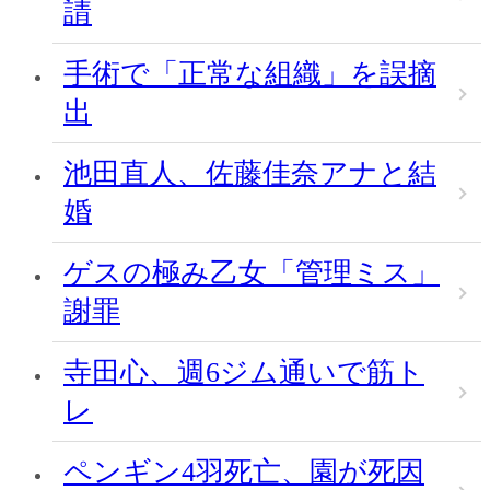
請
手術で「正常な組織」を誤摘
出
池田直人、佐藤佳奈アナと結
婚
ゲスの極み乙女「管理ミス」
謝罪
寺田心、週6ジム通いで筋ト
レ
ペンギン4羽死亡、園が死因