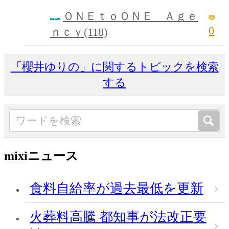
ＯＮＥｔｏＯＮＥ Ａｇｅ
0
ｎｃｙ(118)
「櫻井ゆりの」に関するトピックを検索
する
mixiニュース
食料自給率が過去最低を更新
火葬料高騰 都知事が法改正要