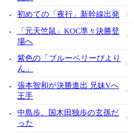
初めての「夜行」新幹線出発
「元天竺鼠」KOC準々決勝登
場へ
紫色の「ブルーベリーぴより
ん」
張本智和が決勝進出 兄妹Vへ
王手
中島歩、国木田独歩の玄孫だ
った