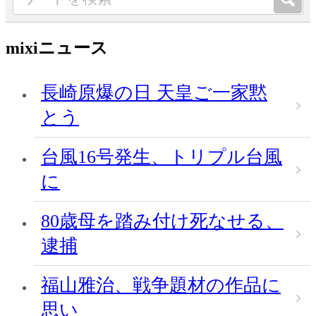
mixiニュース
長崎原爆の日 天皇ご一家黙
とう
台風16号発生、トリプル台風
に
80歳母を踏み付け死なせる、
逮捕
福山雅治、戦争題材の作品に
思い