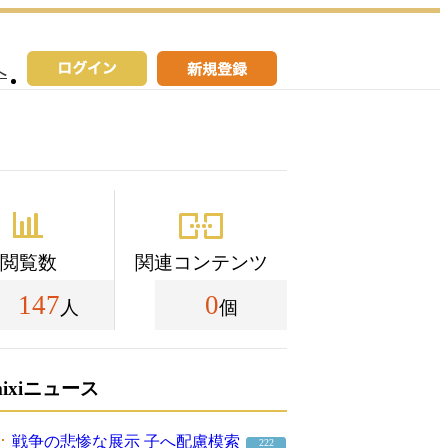
へ
閲覧数
関連コンテンツ
147
0
人
個
mixiニュース
戦争の悲惨な展示 子へ配慮模索
222