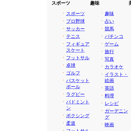
スポーツ
趣味
スポーツ
趣味
プロ野球
占い
サッカー
競馬
テニス
パチンコ
フィギュア
ゲーム
スケート
旅行
フットサル
写真
卓球
カラオケ
ゴルフ
イラスト・
バスケット
絵画
ボール
英語
ラグビー
料理
バドミント
レシピ
ン
ガーデニン
ボクシング
グ
柔道
映画
フットサル