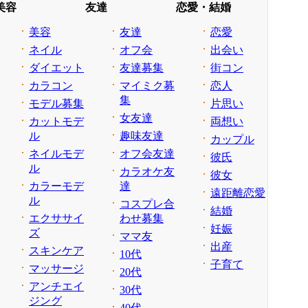
美容
友達
恋愛・結婚
美容
友達
恋愛
ネイル
オフ会
出会い
ダイエット
友達募集
街コン
カラコン
マイミク募
恋人
集
モデル募集
片思い
女友達
カットモデ
両想い
ル
趣味友達
カップル
ネイルモデ
オフ会友達
彼氏
ル
カラオケ友
彼女
カラーモデ
達
遠距離恋愛
ル
コスプレ合
結婚
エクササイ
わせ募集
妊娠
ズ
ママ友
出産
スキンケア
10代
子育て
マッサージ
20代
アンチエイ
30代
ジング
40代