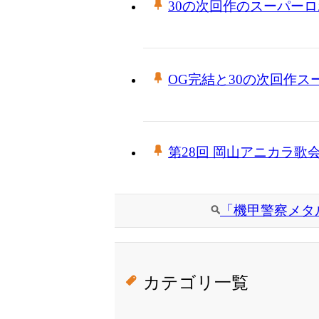
30の次回作のスーパー
OG完結と30の次回作ス
第28回 岡山アニカラ歌
「機甲警察メタ
カテゴリ一覧