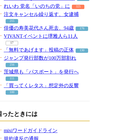
れいわ 党名「いのちの党」に
325
注文キャンセル繰り返す、女逮捕
215
俳優の寿美花代さん死去、94歳
176
VIVANTイベントに堺雅人ら11人
17
「無料であげます」投稿の正体
130
ジャンプ発行部数が100万部割れ
256
茨城県も「パスポート」を発行へ
111
「買ってくレタス」想定外の反響
100
困ったときには
mixiワードガイドライン
規約違反の通報