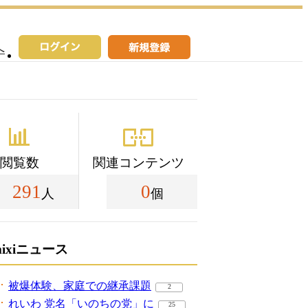
へ
閲覧数
関連コンテンツ
291
0
人
個
mixiニュース
被爆体験、家庭での継承課題
2
れいわ 党名「いのちの党」に
25