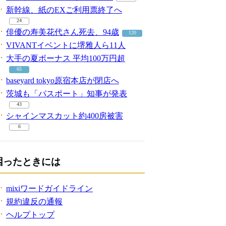
新幹線、紙のEXご利用票終了へ
24
俳優の寿美花代さん死去、94歳
120
VIVANTイベントに堺雅人ら11人
大手の夏ボーナス 平均100万円超
65
baseyard tokyo原宿本店が閉店へ
茨城も「パスポート」知事が発表
43
シャインマスカット約400房被害
6
困ったときには
mixiワードガイドライン
規約違反の通報
ヘルプトップ