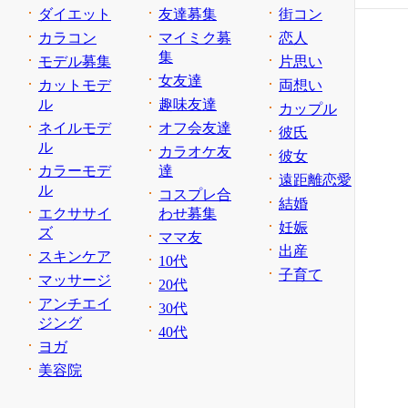
ダイエット
友達募集
街コン
カラコン
マイミク募
恋人
集
モデル募集
片思い
女友達
カットモデ
両想い
ル
趣味友達
カップル
ネイルモデ
オフ会友達
彼氏
ル
カラオケ友
彼女
カラーモデ
達
遠距離恋愛
ル
コスプレ合
結婚
エクササイ
わせ募集
妊娠
ズ
ママ友
出産
スキンケア
10代
子育て
マッサージ
20代
アンチエイ
30代
ジング
40代
ヨガ
美容院