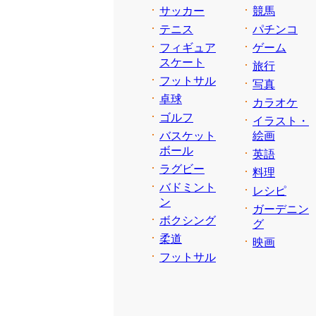
サッカー
競馬
テニス
パチンコ
フィギュア
ゲーム
スケート
旅行
フットサル
写真
卓球
カラオケ
ゴルフ
イラスト・
バスケット
絵画
ボール
英語
ラグビー
料理
バドミント
レシピ
ン
ガーデニン
ボクシング
グ
柔道
映画
フットサル